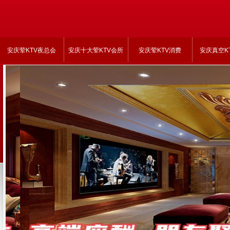
安庆荤KTV夜总会
安庆十大荤KTV会所
安庆荤KTV消费
安庆真空K