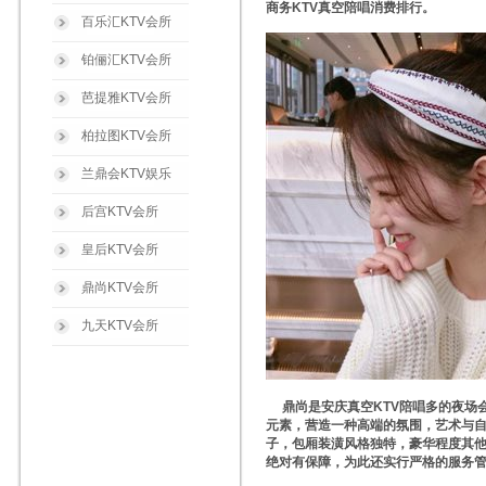
商务KTV真空陪唱消费排行。
百乐汇KTV会所
铂俪汇KTV会所
芭提雅KTV会所
柏拉图KTV会所
兰鼎会KTV娱乐
后宫KTV会所
皇后KTV会所
鼎尚KTV会所
九天KTV会所
鼎尚是安庆真空KTV陪唱多的夜场会
元素，营造一种高端的氛围，艺术与自
子，包厢装潢风格独特，豪华程度其他
绝对有保障，为此还实行严格的服务