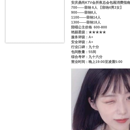
安庆鼎尚KTV会所夜总会包厢消费指
700——容纳 6人 【容纳4男3女】
900——容纳8人
1100——容纳14人
1300——容纳18人
陪唱公主价格 600-800
艳丽星级：★★★★★
服务评级：A+
安全评级：A+
行业口碑：九十分
包间数量：55间
综合考评：九十六分
营业时间：晚上19:00至凌晨5:00