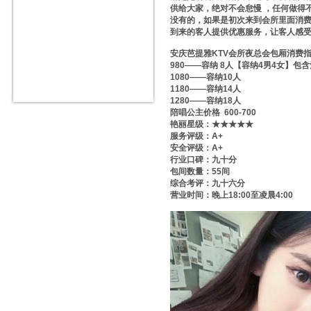
供给大家，绝对不会怠慢 ，任何做得
没有的，如果是初次来到会所里面消
到来的客人提供优惠服务，让客人感
安庆芭提雅KTV会所夜总会包厢消费
980——容纳 8人【容纳4男4女】包
1080——容纳10人
1180——容纳14人
1280——容纳18人
陪唱公主价格 600-700
艳丽星级：★★★★★
服务评级：A+
安全评级：A+
行业口碑：九十分
包间数量：55间
综合考评：九十六分
营业时间：晚上18:00至凌晨4:00