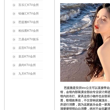
百乐汇KTV会所
铂俪汇KTV会所
芭提雅KTV会所
柏拉图KTV会所
兰鼎会KTV娱乐
后宫KTV会所
皇后KTV会所
鼎尚KTV会所
九天KTV会所
芭提雅是安庆ktv公主可以直接带走
馆，会馆内部装潢全部由专业设计师进
馆内的吊灯、家具这些小物件也全部采
透，歌唱效果佳，不仅音响设施顶尖
所进行消费，因为这家娱乐会是一家
清楚楚明明白白消费，绝对不会坑蒙