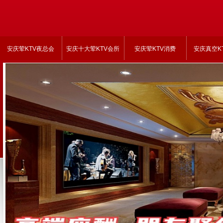
安庆荤KTV夜总会
安庆十大荤KTV会所
安庆荤KTV消费
安庆真空K