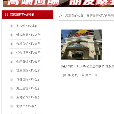
安庆荤KTV价格表
您现在的位置：
安庆最好KTV娱乐
安庆荤KTV排名
维多利亚KTV会所
金樽公馆KTV会所
铂金汉宫KTV会所
金碧辉煌KTV会所
倚姣作媚！安庆ktv公主怎么收费-北极
英皇国际KTV会所
共1条 每页12条 页次：1/1
花都国际KTV会所
海上皇宫KTV会所
五号公馆KTV会所
北极星KTV会所