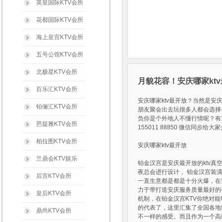
英皇国际KTV会所
花都国际KTV会所
海上皇宫KTV会所
五号公馆KTV会所
北极星KTV会所
月貌花容！安庆哪家kt
百乐汇KTV会所
安庆哪家ktv最开放？当然是安
铂俪汇KTV会所
朋友聚会出去玩很多人都会选择去
负你是个外地人不懂行情呢？有
芭提雅KTV会所
155011 88850 微信同步
柏拉图KTV会所
安庆哪家ktv最开放
兰鼎会KTV娱乐
铂金汉宫是安庆最开放的ktv
夜总会进行设计， 铂金汉宫装
后宫KTV会所
一直生意都是都是十分火爆，在
力于带打造安庆服务质量最好的
皇后KTV会所
机制，在铂金汉宫KTV你绝对
的代表了，这里汇集了全国各地
鼎尚KTV会所
不一样的感受。而且作为一个高