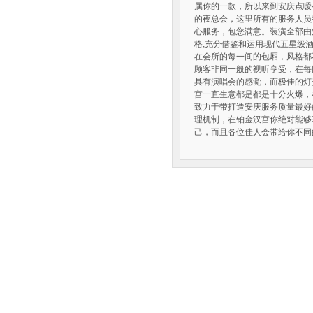
属你的一款，所以来到安庆点嗳
的夜总会，这里所有的服务人员
心服务，包您满意。装潢全部由
格,充分借鉴和运用现代五星级
在会所的每一间的包厢，风格都
顾客非同一般的视听享受，在每
具有演唱会的感觉，而极佳的灯
宫一直生意都是都是十分火爆，
致力于带打造安庆服务质量最好
理机制，在铂金汉宫你绝对能够
己，而且各位佳人会带给你不同