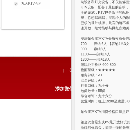
响设备和灯光设备，不仅能够营
九天KTV会所
KTV设备，配备了最佳的音响
全的设施，KTV也是豪华的配
里，你想唱就唱，展现个人的歌
已求的世外桃源，此言的确不虚
泼开放，绝对能够与网红所媲美
安庆铂金汉宫KTV会所夜总会
700——容纳 6人 【容纳4男3
900——容纳8人
1100——容纳14人
1300——容纳18人
陪唱公主价格 600-800
|
安庆荤KTV真空会所
艳丽星级：★★★★★
|
安庆真空
服务评级：A+
安全评级：A+
版权所有 Copyrigh
行业口碑：九十分
添加微信
155011 88850
免费咨询K
包间数量：55间
综合考评：九十六分
营业时间：晚上19:00至凌晨5:0
铂金汉宫KTV消费价格口碑点评
铂金汉宫是安庆ktv最开放好
高端的夜总会，值得一提的是在