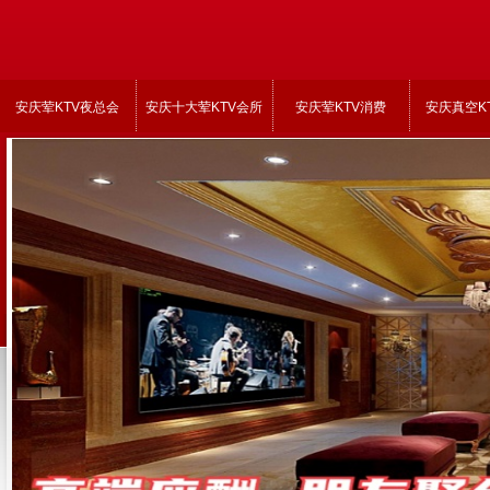
安庆荤KTV夜总会
安庆十大荤KTV会所
安庆荤KTV消费
安庆真空K