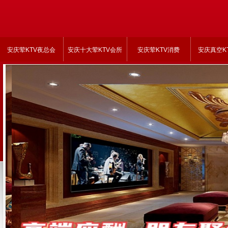
安庆荤KTV夜总会
安庆十大荤KTV会所
安庆荤KTV消费
安庆真空K