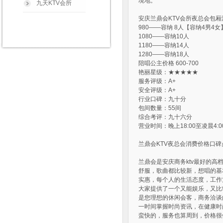
境地。
九天KTV会所
安庆兰鼎会KTV会所夜总会包厢
980——容纳 8人【容纳4男4
1080——容纳10人
1180——容纳14人
1280——容纳18人
陪唱公主价格 600-700
艳丽星级：★★★★★
服务评级：A+
安全评级：A+
行业口碑：九十分
包间数量：55间
综合考评：九十六分
营业时间：晚上18:00至凌晨4:0
兰鼎会KTV夜总会消费价格口碑
兰鼎会是安庆商务ktv最好的
舒服，歌曲都比较新，想唱的基
实惠，每个人的生活态度，工作
大家提供了一个又能娱乐，又比
是您理想的休闲会客，商务洽谈
一时间掌握时尚资讯，在健康时
蛮快的，服务也算周到，价格很