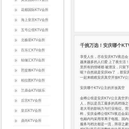
花都国际KTV会所
海上皇宫KTV会所
五号公馆KTV会所
北极星KTV会所
千挑万选！安庆哪个KT
百乐汇KTV会所
享受人生，尽在安庆KTV夜总会
铂俪汇KTV会所
越来越多的人们爱 上了夜生活
里所有的情绪都 被湮没，只留
芭提雅KTV会所
呢？自然就是安庆ktv了 ，那安
一起来瞧瞧安庆真空开放KTV
柏拉图KTV会所
安庆哪个KTV公主的开放真空
兰鼎会KTV娱乐
金樽公馆是安庆KTV公主真空开
后宫KTV会所
人，所以是员工最多的高档场之
老大哥的影响力与行业地位。营
皇后KTV会所
料，安庆金樽公馆KTV夜总会
包厢内均采用等离子电视、国内最
鼎尚KTV会所
服务与档次都是一流，阵容之豪