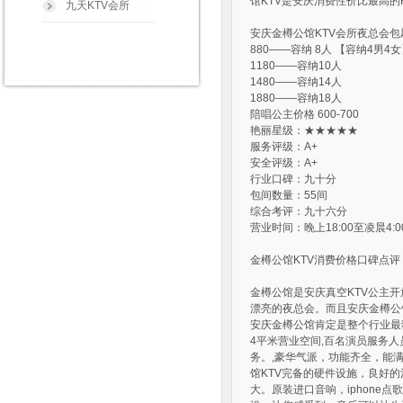
馆KTV是安庆消费性价比最高的
九天KTV会所
安庆金樽公馆KTV会所夜总会
880——容纳 8人 【容纳4男4
1180——容纳10人
1480——容纳14人
1880——容纳18人
陪唱公主价格 600-700
艳丽星级：★★★★★
服务评级：A+
安全评级：A+
行业口碑：九十分
包间数量：55间
综合考评：九十六分
营业时间：晚上18:00至凌晨4:0
金樽公馆KTV消费价格口碑点评
金樽公馆是安庆真空KTV公主开
漂亮的夜总会。而且安庆金樽公
安庆金樽公馆肯定是整个行业最
4平米营业空间,百名演员服务
务。,豪华气派，功能齐全，能
馆KTV完备的硬件设施，良好
大。原装进口音响，iphon