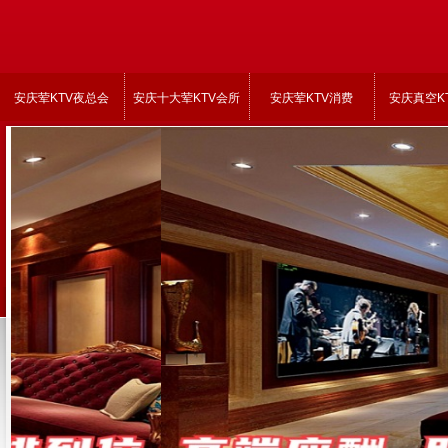
安庆荤KTV夜总会
安庆十大荤KTV会所
安庆荤KTV消费
安庆真空K