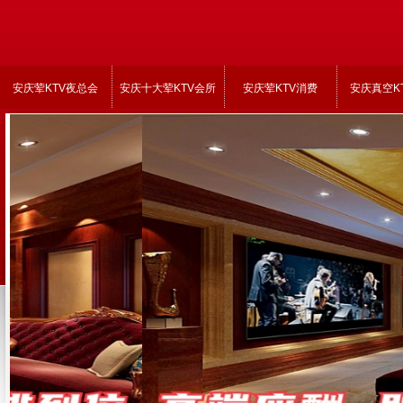
安庆荤KTV夜总会
安庆十大荤KTV会所
安庆荤KTV消费
安庆真空K