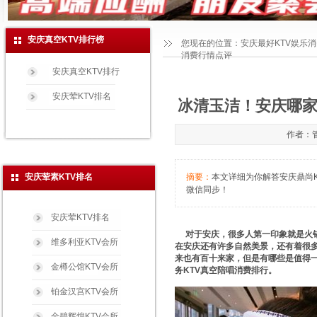
安庆真空KTV排行榜
您现在的位置：
安庆最好KTV娱乐
消费行情点评
安庆真空KTV排行
安庆荤KTV排名
冰清玉洁！安庆哪家
作者：管
安庆荤素KTV排名
摘要：
本文详细为你解答安庆鼎尚KT
微信同步！
安庆荤KTV排名
对于安庆，很多人第一印象就是火锅
维多利亚KTV会所
在安庆还有许多自然美景，还有着很多
来也有百十来家，但是有哪些是值得一去
金樽公馆KTV会所
务KTV真空陪唱消费排行。
铂金汉宫KTV会所
金碧辉煌KTV会所