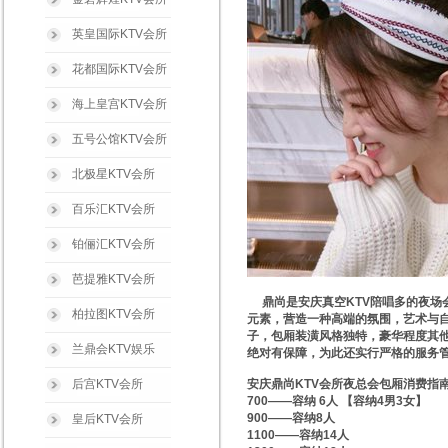
英皇国际KTV会所
花都国际KTV会所
海上皇宫KTV会所
五号公馆KTV会所
北极星KTV会所
百乐汇KTV会所
铂俪汇KTV会所
芭提雅KTV会所
鼎尚是安庆真空KTV陪唱多的夜场
柏拉图KTV会所
元素，营造一种高端的氛围，艺术与自
子，包厢装潢风格独特，豪华程度其他
兰鼎会KTV娱乐
绝对有保障，为此还实行严格的服务
后宫KTV会所
安庆鼎尚KTV会所夜总会包厢消费指
700——容纳 6人 【容纳4男3女】
900——容纳8人
皇后KTV会所
1100——容纳14人