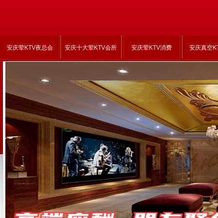
安庆荤KTV夜总会
安庆十大荤KTV会所
安庆荤KTV消费
安庆真空K